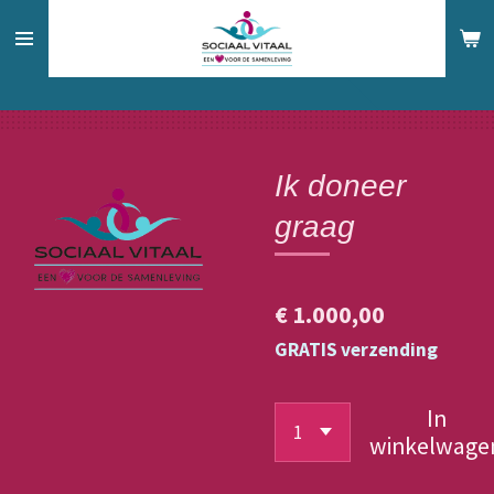
Ga
direct
naar
de
hoofdinhoud
Ik doneer
graag
€ 1.000,00
GRATIS verzending
In
winkelwage