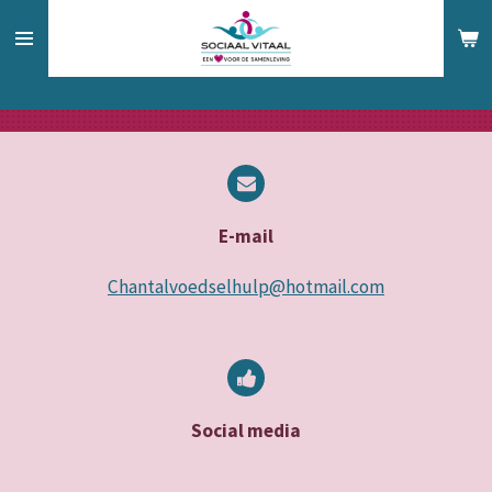
Ga
direct
naar
de
hoofdinhoud
E-mail
Chantalvoedselhulp@hotmail.com
Social media